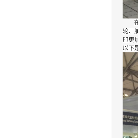
轮、
印更
以下